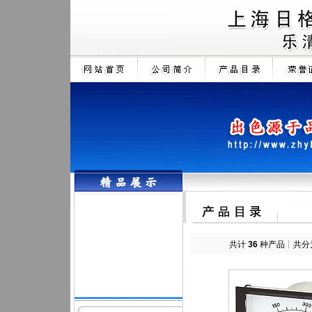
共计
36
种产品┊共分